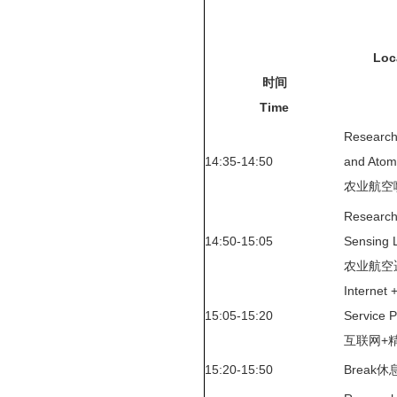
Loc
时间
Time
Research 
14:35-14:50
and Atom
农业航空
Research 
14:50-15:05
Sensing 
农业航空
Internet 
15:05-15:20
Service P
互联网+
15:20-15:50
Break休