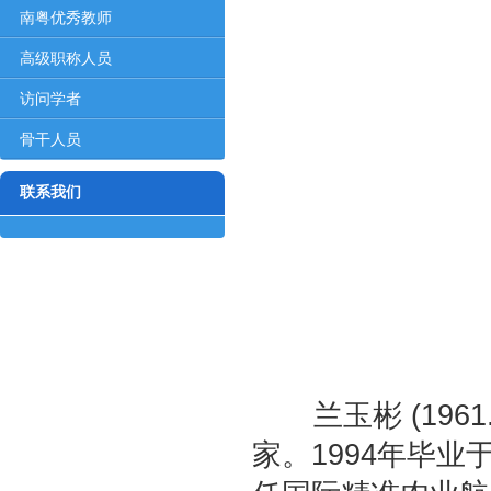
对象
南粤优秀教师
高级职称人员
访问学者
骨干人员
联系我们
兰玉彬 (19
家。1994年毕