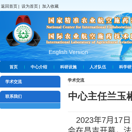
返回首页
|
设为首页
|
加入收藏
English Version
首页
中心介绍
科研设施
人才队伍
科学研
学术交流
学术交流
中心主任兰玉
联系我们
2023
年
7
月
17
日
会在昌吉开幕，法