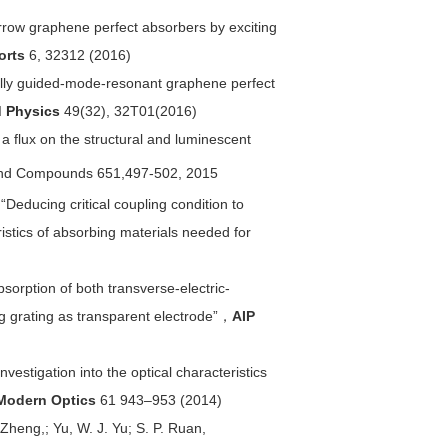
arrow graphene perfect absorbers by exciting
orts
6, 32312 (2016)
ly guided-mode-resonant graphene perfect
 Physics
49(32), 32T01(2016)
 a flux on the structural and luminescent
 and Compounds 651,497-502, 2015
Deducing critical coupling condition to
ristics of absorbing materials needed for
bsorption of both transverse-electric-
 Ag grating as transparent electrode”，
AIP
nvestigation into the optical characteristics
 Modern Optics
61 943–953 (2014)
.Zheng,; Yu, W. J. Yu; S. P. Ruan,