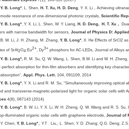
]
Y. B. Long*
, L. Shen,
H
. T.
Xu, H
. D.
Deng
, Y. X. Li，Achieving ultran
-mode resonance of one-dimensional photonic crystals,
Scientific Rep
]
Y. B. Long*
, Y. X. Li, L. Shen, W. Y. Liang,
H. D. Deng,
H. T. Xu，
Dual
rs with narrow bandwidth for sensors,
Journal of Physics D
:
Applied
 W. Li, J. H. Zhang, M. Zhang,
Y. B. Long*
, X. He Effects of SrCl2 as
2
+
3
+
ies of SrAl
O
:Eu
, Dy
phosphors for AC-LEDs, Journal of Alloys
2
4
]
Y. B. Long*,
R. M. Su, Q. W. Wang, L. Shen, B.W. Li and W. H. Zheng, “
 perfect absorption for thin-film absorbers and identifying key characte
 absorption”,
Appl. Phys. Lett.
104, 091109, 2014
]
Y
. B.
Long*
, Y. X. Li and R. M. Su, “Simultaneously improving optical a
ed and transverse-magnetic-polarized light for organic solar cells with
ces
4(8), 087143 (2014)
]
Y
. B.
Long*
, B. W. Li, Y. X. Li, W. H. Zheng, Q. W. Wang and R. S. Su, I
top-illuminated organic solar cells with graphene electrode,
Journal of
. Chen;
Y. B. Long*
,; Y.T . Liu,; L. Shen; Y. D. Zhang; Q.G. Deng; Z.S