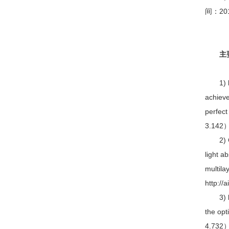
间：20
主要论
1)
achieve
perfect
3.142） 
2) Ch
light a
multila
http://
3)
the opt
4.732