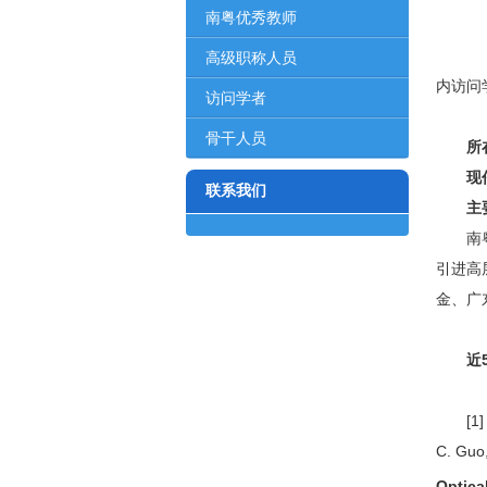
对象
南粤优秀教师
200
201
高级职称人员
内访问
访问学者
骨干人员
所在
现任
联系我们
主要
南粤优
引进高
金、广
近5
[1
C. Guo
Optica