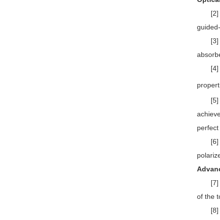
[2
guided
[3
absorbe
[4] B.
propert
[5
achieve
perfect
[6
polariz
Advan
[7
of the 
[8] Y