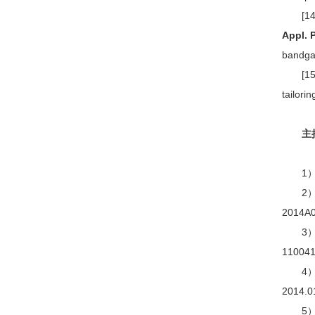
[14
Appl. 
bandgap
[15
tailori
主持
1）华
2） 
2014A
3）“
1100
4） 
2014
5） 