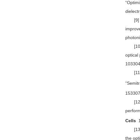
“Optimi
dielect
[9] W.
improve
photoni
[10
optical
103304
[11] W
“Semitr
153307
[12] W
perform
Cells
1
[13
the opt