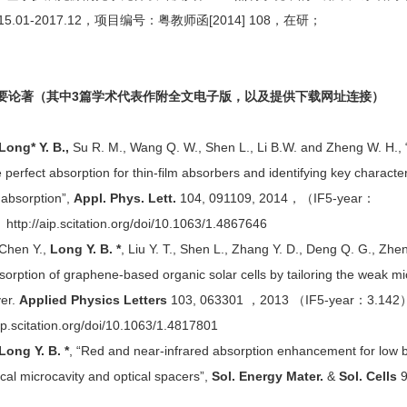
15.01-2017.12，项目编号：粤教师函[2014] 108，在研；
著（其中3篇学术代表作附全文电子版，以及提供下载网址连接）
Long*
Y. B.,
Su R. M., Wang Q. W., Shen L., Li B.W. and Zheng W. H., “D
 perfect absorption for thin-film absorbers and identifying key characte
 absorption”,
Appl. Phys. Lett.
104, 091109, 2014，（IF5-year：
http://aip.scitation.org/doi/10.1063/1.4867646
en Y.,
Long Y. B. *
, Liu Y. T., Shen L., Zhang Y. D., Deng Q. G., Zhen
bsorption of graphene-based organic solar cells by tailoring the weak mic
yer.
Appl
ied
Phys
ics
Lett
ers
103, 063301 ，2013 （IF5-year：3.142
aip.scitation.org/doi/10.1063/1.4817801
Long Y. B. *
, “Red and near-infrared absorption enhancement for low 
ical microcavity and optical spacers”,
Sol. Energy Mater.
&
Sol. Cells
9
）