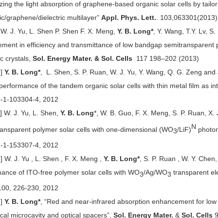
zing the light absorption of graphene-based organic solar cells by tailo
ric/graphene/dielectric multilayer”
Appl. Phys. Lett.
. 103,063301(2013
 J. Yu, L. Shen P. Shen F. X. Meng,
Y. B. Long*
, Y. Wang, T.Y. Lv, 
ment in efficiency and transmittance of low bandgap semitransparent p
c crystals,
Sol. Energy Mater. & Sol. Cells
117 198–202 (2013)
]
Y. B. Long*
, L. Shen, S. P. Ruan, W. J. Yu, Y. Wang, Q. G. Zeng and 
 performance of the tandem organic solar cells with thin metal film as in
-1-103304-4, 2012
. J. Yu, L. Shen,
Y. B. Long
*, W. B. Guo, F. X. Meng, S. P. Ruan, X.
N
ansparent polymer solar cells with one-dimensional (WO
/LiF)
photon
3
-1-153307-4, 2012
. J. Yu , L. Shen , F. X. Meng ,
Y. B. Long*
, S. P. Ruan , W. Y. Chen,
ance of ITO-free polymer solar cells with WO
/Ag/WO
transparent el
3
3
00, 226-230, 2012
]
Y. B. Long*
, “Red and near-infrared absorption enhancement for low
ical microcavity and optical spacers”,
Sol. Energy Mater.
&
Sol. Cells
9