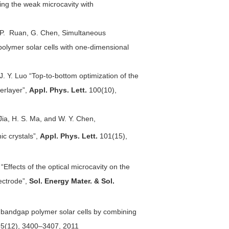
ring the weak microcavity with
)
S. P. Ruan, G. Chen, Simultaneous
olymer solar cells with one-dimensional
J. Y. Luo “Top-to-bottom optimization of the
terlayer”,
Appl. Phys. Lett.
100(10),
 Jia, H. S. Ma, and W. Y. Chen,
ic crystals”,
Appl. Phys. Lett.
101(15),
 “Effects of the optical microcavity on the
ectrode”,
Sol. Energy Mater. & Sol.
 bandgap polymer solar cells by combining
5(12), 3400–3407, 2011