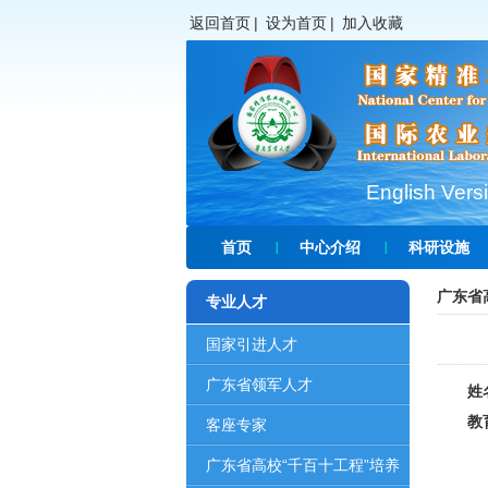
返回首页
|
设为首页
|
加入收藏
English Vers
首页
中心介绍
科研设施
广东省
专业人才
国家引进人才
广东省领军人才
姓名
教育经
客座专家
199
广东省高校“千百十工程”培养
200