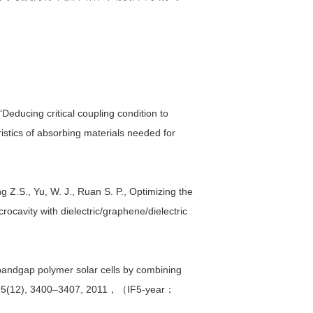
educing critical coupling condition to
ristics of absorbing materials needed for
g Z.S., Yu, W. J., Ruan S. P., Optimizing the
rocavity with dielectric/graphene/dielectric
）
bandgap polymer solar cells by combining
5(12), 3400–3407, 2011，（IF5-year：