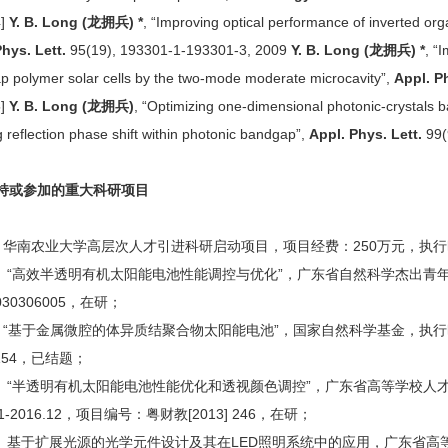
]
Y. B. Long (
龙拥兵
) *
, “Improving optical performance of inverted orga
Phys. Lett.
95(19), 193301-1-193301-3, 2009
Y. B. Long (
龙拥兵
)
*
, “
 polymer solar cells by the two-mode moderate microcavity”,
Appl. P
]
Y. B. Long (
龙拥兵
)
, “Optimizing one-dimensional photonic-crystals b
ng reflection phase shift within photonic bandgap”,
Appl. Phys. Lett.
99
或参加的重大科研项目
南农业大学高层次人才引进科研启动项目，项目经费：250万元，执行时间：2
“高效半透明有机太阳能电池性能调控与优化”，广东省自然科学杰出青年基金，2
030306005，在研；
基于金属微腔的体异质结聚合物太阳能电池”，国家自然科学基金，执行时间：20
4154，已结题；
“半透明有机太阳能电池性能优化和透视颜色调控”，广东省高等学校人
.01-2016.12，项目编号：粤财教[2013] 246，在研；
基于扩展光源的光学元件设计及其在LED照明系统中的应用，广东省高