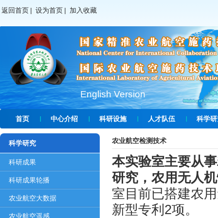
返回首页
|
设为首页
|
加入收藏
English Version
首页
中心介绍
科研设施
人才队伍
科学研
农业航空检测技术
科学研究
本实验室主要从事
科研成果
研究，农用无人机
科研成果轮播
室目前已搭建农用
农业航空大数据
新型专利2项。
农业航空遥感