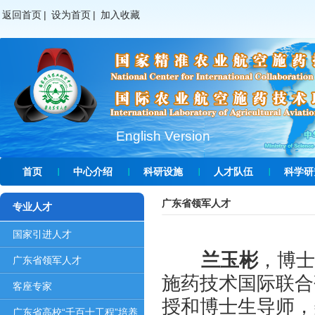
返回首页
|
设为首页
|
加入收藏
English Version
首页
中心介绍
科研设施
人才队伍
科学研
广东省领军人才
专业人才
国家引进人才
兰玉彬
，博士
广东省领军人才
施药技术国际联合
客座专家
授和博士生导师，
广东省高校“千百十工程”培养