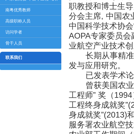
职教授和博士生导
对...
南粤优秀教师
分会主席, 中国
高级职称人员
中国科学技术协会
访问学者
AOPA专家委员
骨干人员
业航空产业技术创
长期从事精准农
联系我们
发与应用研究。
已发表学术论文30
曾获美国农业工程
工程师” 奖（19
工程终身成就奖”(
身成就奖”(2013
服务署农业航空技