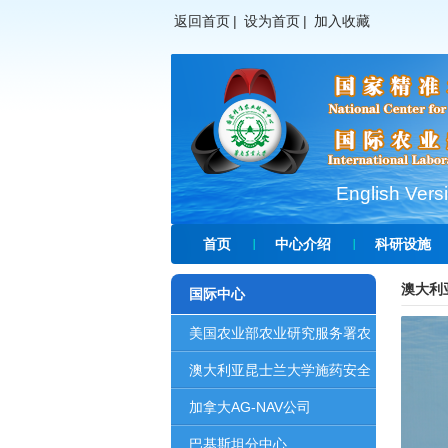
返回首页
|
设为首页
|
加入收藏
English Vers
首页
中心介绍
科研设施
澳大利
国际中心
美国农业部农业研究服务署农
业航...
澳大利亚昆士兰大学施药安全
中心
加拿大AG-NAV公司
巴基斯坦分中心