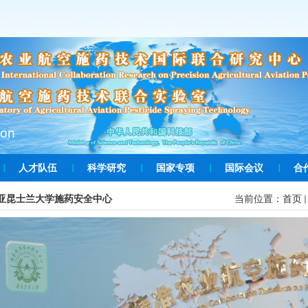
ion
人才队伍
科学研究
国家专项
国际会议
合
当前位置：
首页
亚昆士兰大学施药安全中心