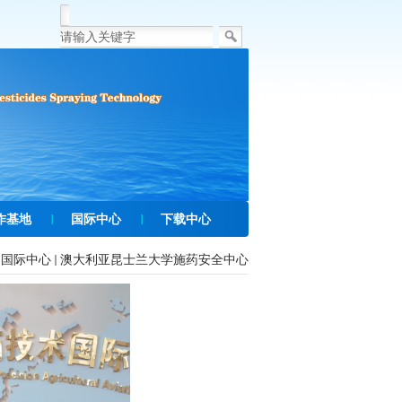
作基地
国际中心
下载中心
国际中心
澳大利亚昆士兰大学施药安全中心