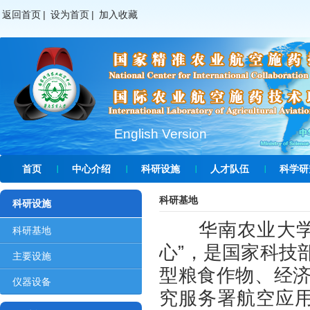
返回首页
|
设为首页
|
加入收藏
English Version
首页
中心介绍
科研设施
人才队伍
科学研
科研基地
科研设施
华南农业大学“
科研基地
心”，是国家科技
主要设施
型粮食作物、经
仪器设备
究服务署航空应用技