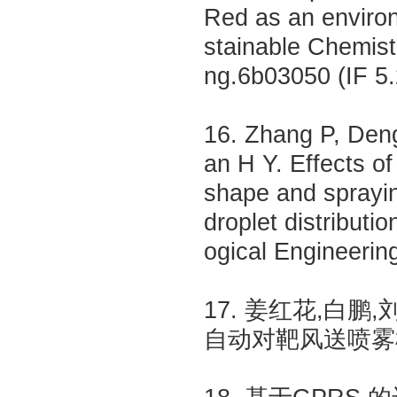
Red as an environ
stainable Chemis
ng.6b03050 (IF 5
16. Zhang P, Deng
an H Y. Effects of 
shape and sprayin
droplet distributio
ogical Engineering
17. 姜红花,白鹏
自动对靶风送喷雾机研究