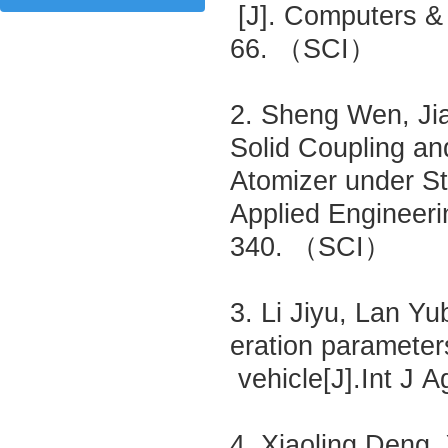
[J]. Computers & 
66. （SCI）
2. Sheng Wen, Jia
Solid Coupling an
Atomizer under S
Applied Engineeri
340. （SCI）
3. Li Jiyu, Lan Yu
eration parameter
vehicle[J].Int J
4. Xiaoling Deng,