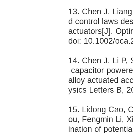
13. Chen J, Liang
d control laws de
actuators[J]. Opt
doi: 10.1002/oca.
14. Chen J, Li P,
-capacitor-power
alloy actuated ac
ysics Letters B, 
15. Lidong Cao, 
ou, Fengmin Li, X
ination of potenti