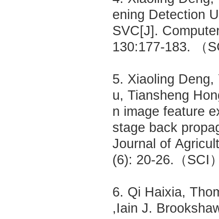
ening Detection U
SVC[J]. Computers
130:177-183. （
5. Xiaoling Deng, 
u, Tiansheng Hong
n image feature e
stage back propag
Journal of Agricul
(6): 20-26.（SCI
6. Qi Haixia, Th
,Iain J. Brookshaw