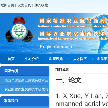
返回首页
|
设为首页
|
加入收藏
English Version
首页
中心介绍
科研设施
人才队伍
科学研
项目成果
国家专项
一、论文
地面与航空高工效施药技术及
智能...
农业航空作业关键技术研究与
1. X Xue, Y Lan,
装备...
联系我们
nmanned aerial ve