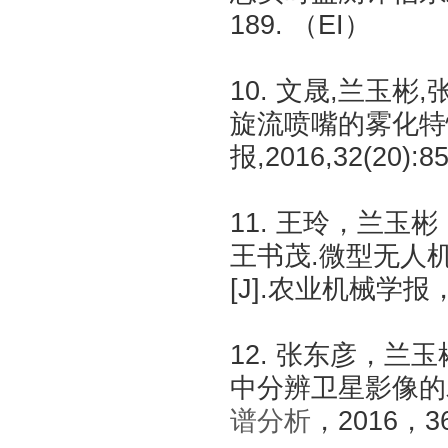
189. （EI）
10. 文晟,兰玉
旋流喷嘴的雾化特性
报,2016,32(20):8
11. 王玲，兰玉彬，WC
王书茂.微型无人
[J].农业机械学报，20
12. 张东彦，
中分辨卫星影像的
谱分析
，2016，36(