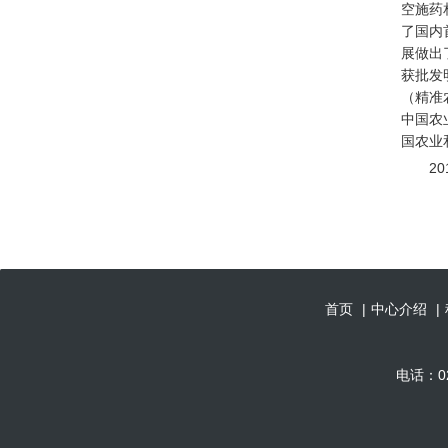
空施药
了国内
展做出
获批发
（精准
中国农
国农业
2
首页
|
中心介绍
|
电话：02