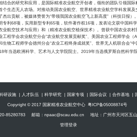
相结合的研究和应用，是国际精准农业航空开创者，领衔的团队引领国际
首个生态无人农场。对推动美国农业航空、世界精准农业航空学科发展及
了杰出贡献，被媒体赞誉为“带领我国农业航空飞上新高度”（科技日报）。发表
明专利68项，实用新型专利65项，软件著作权16项，发表论文获中国科
农业航空技术与应用）和（精准农业航空植保技术）。曾获中国农业农村
业工程学会农业航空分会“农业航空发展贡献奖”、美国农业工程师学会（A
和生物工程师学会德州分会“农业工程终身成就奖”、世界无人机联合会“中
018年当选欧洲科学、艺术与人文学院院士。2019年当选俄罗斯自然科
科研设施
|
人才队伍
|
科学研究
|
国家专项
|
国际会议
|
合作基地
|
Copyright © 2017 国家精准农业航空中心 粤ICP备05008874号
0-85280783 邮箱：npaac@scau.edu.cn 地址：广州市天河区五
管理登录