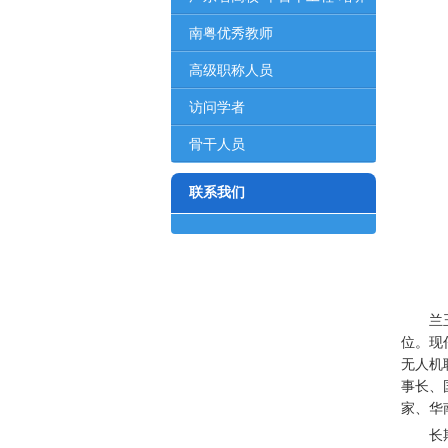
对...
南粤优秀教师
高级职称人员
访问学者
骨干人员
联系我们
兰
位。现
无人机
事长、
家、华
长