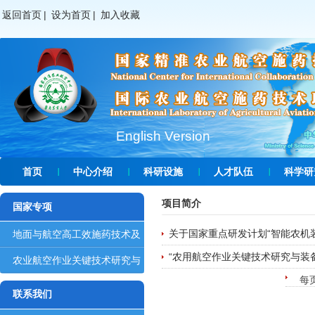
返回首页
|
设为首页
|
加入收藏
English Version
首页
中心介绍
科研设施
人才队伍
科学研
项目简介
国家专项
关于国家重点研发计划“智能农机装备
地面与航空高工效施药技术及
“农用航空作业关键技术研究与装
智能...
农业航空作业关键技术研究与
每
装备...
联系我们