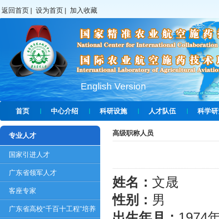
返回首页
|
设为首页
|
加入收藏
English Version
首页
中心介绍
科研设施
人才队伍
科学研
高级职称人员
专业人才
国家引进人才
广东省领军人才
姓名：
文晟
客座专家
性别：
男
广东省高校“千百十工程”培养
出生年月：
1974