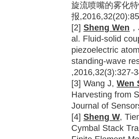
旋流喷嘴的雾化特性
报,2016,32(20):85
[2]
Sheng Wen
，J
al. Fluid-solid co
piezoelectric ato
standing-wave res
,2016,32(3):327-3
[3] Wang J,
Wen 
Harvesting from Se
Journal of Sensor
[4]
Sheng W
, Tie
Cymbal Stack Tran