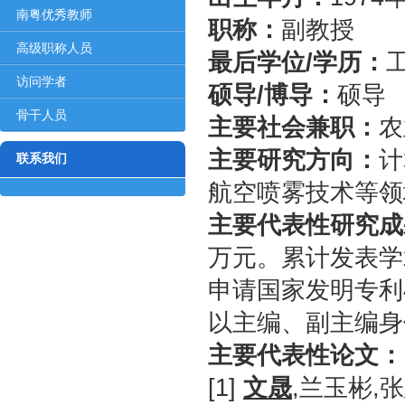
对象
南粤优秀教师
职称：
副教授
高级职称人员
最后学位/学历：
访问学者
硕导/博导：
硕导
骨干人员
主要社会兼职：
农
主要研究方向：
计
联系我们
航空喷雾技术等领
主要代表性研究成
万元。
累计发表学
申请国家发明专利
以主编、副主编身
主要代表性论文
：
[1]
文晟
,兰玉彬,