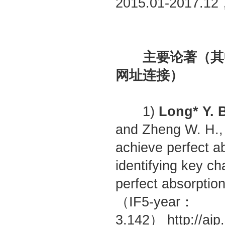
2015.01-201
主要论著（其中
网址连接）
1)
Long*
Y. 
and Zheng W. H., “
achieve perfect ab
identifying key ch
perfect absorptio
（IF5-year：
3.142） http://aip