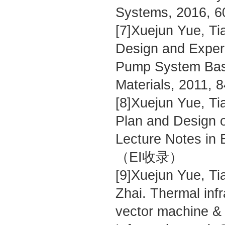
Systems, 2016,
[7]Xuejun Yue, Ti
Design and Exper
Pump System Base
Materials, 2011
[8]Xuejun Yue, T
Plan and Design of
Lecture Notes in 
（EI收录）
[9]Xuejun Yue, Ti
Zhai. Thermal inf
vector machine & 