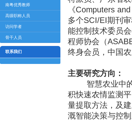
对象
南粤优秀教师
《Computers and E
高级职称人员
多个SCI/EI期
访问学者
能控制技术委员会
骨干人员
程师协会（ASA
终身会员，中国农
联系我们
主要研究方向：
智慧农业中的信
积快速农情监测平
量提取方法，及建
溉智能决策与控制