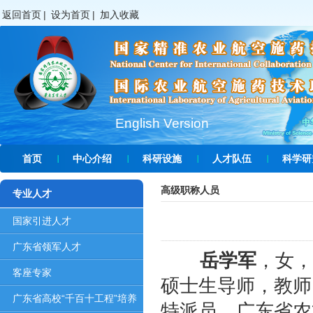
返回首页
|
设为首页
|
加入收藏
English Version
首页
中心介绍
科研设施
人才队伍
科学研
高级职称人员
专业人才
国家引进人才
广东省领军人才
岳学军
，女，
客座专家
硕士生导师，教师
广东省高校“千百十工程”培养
特派员、广东省农