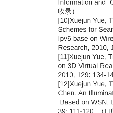
Information and 
收录）
[10]Xuejun Yue, T
Schemes for Seam
Ipv6 base on Wir
Research, 2010,
[11]Xuejun Yue, 
on 3D Virtual Rea
2010, 129: 134
[12]Xuejun Yue, 
Chen. An Illuminat
Based on WSN. Lec
39: 111-120. （