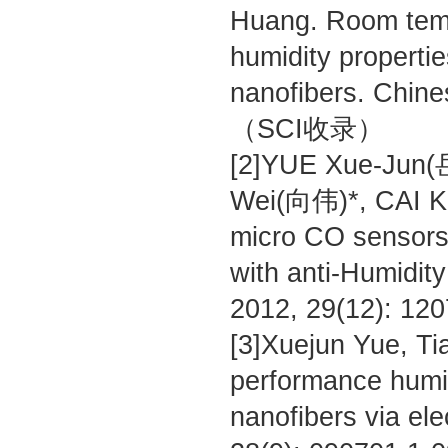
Huang. Room temp
humidity properti
nanofibers. Chine
（SCI收录）
[2]YUE Xue-Jun
Wei(向伟)*, CAI K
micro CO sensors
with anti-Humidity
2012, 29(12): 1
[3]Xuejun Yue, Ti
performance humi
nanofibers via ele