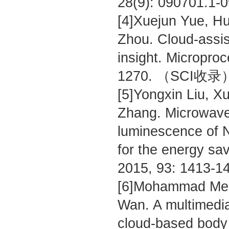
28(9): 090701.
[4]Xuejun Yue, Hu
Zhou. Cloud-assis
insight. Micropro
1270. （SCI收录
[5]Yongxin Liu, X
Zhang. Microwave
luminescence of 
for the energy sa
2015, 93: 1413
[6]Mohammad Mehe
Wan. A multimedia
cloud-based body