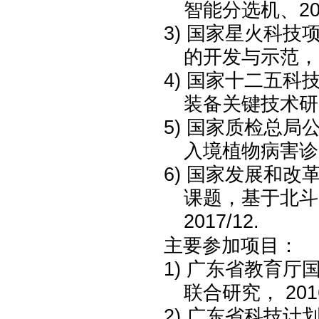
智能分选机、
2
3)
国家星火科技
的开发与示范，
4)
国家十二五科
装备关键技术研
5)
国家质检总局
入境植物病害诊
6)
国家发展和改
课题
，
基于北斗
2017/12.
主要参加
项目：
1)
广东省教育厅
联合研究，
201
2)
广东省科技计