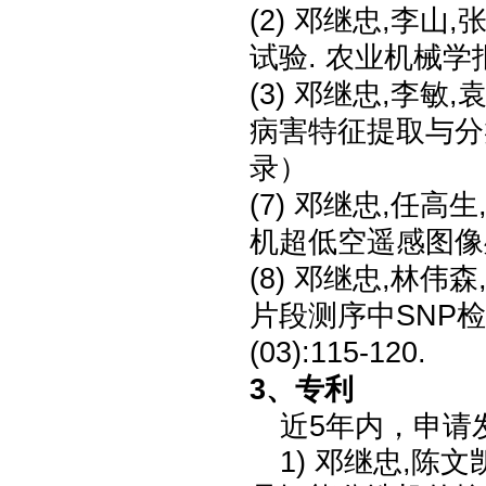
(2) 邓继忠,李
试验. 农业机械学报,20
(3) 邓继忠,李
病害特征提取与分类. 
录）
(7) 邓继忠,任
机超低空遥感图像处理.
(8) 邓继忠,林伟
片段测序中SNP检
(03):115-120.
3、
专利
近
5
年
内，申请
1)
邓继忠
,陈文