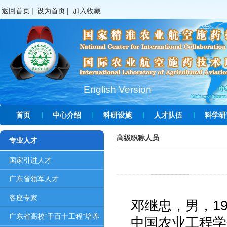
返回首页
|
设为首页
|
加入收藏
English Version
首页
中心介绍
科研设施
人才队伍
科学研
高级职称人员
专业人才
国家引进人才
广东省领军人才
客座专家
邓继忠
，男，
1
广东省高校“千百十工程”培养
中国农业工程学