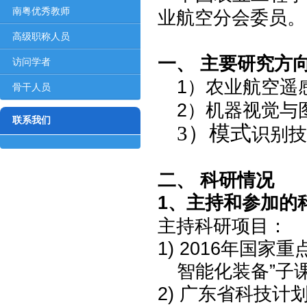
对象
南粤优秀教师
业航空分会委员。
高级职称人员
一、
主要
研究
方
访问学者
1）
农业航空
遥
骨干人员
2）机器
视觉
与
联系我们
3）模式
识别
技
二、
科研情况
1、
主持
和
参加的
主持科研
项目：
1)
2016年国家
智能化装备
”
子
2)
广东省科技计