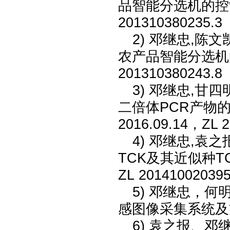
品智能分选机的控制系统
201310380235.3
2)
邓继忠
,陈文
农产品智能分选机的
2013
10380243.8
3)
邓继忠
,甘四
二倍体PCR产物的
2016.09.14，ZL 
4)
邓继忠
,袁之
TCK及其近似种TC
ZL
20141002039
5)
邓继忠
，何
感图像采集系统及
6)
袁之报
、邓