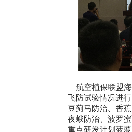
航空植保联盟海
飞防试验情况进行
豆蓟马防治、香蕉
夜蛾防治、波罗蜜
重点研发计划菠萝