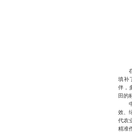
填补
伴，
田的
效、
代农
精准