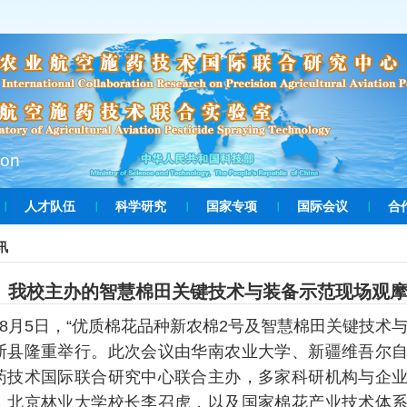
ion
人才队伍
科学研究
国家专项
国际会议
合
讯
我校主办的智慧棉田关键技术与装备示范现场观
8
月
5
日，“优质棉花品种新农棉
2
号及智慧棉田关键技术与
斯县隆重举行。此次会议由华南农业大学、新疆维吾尔
药技术国际联合研究中心联合主办，多家科研机构与企
，北京林业大学校长李召虎，以及国家棉花产业技术体