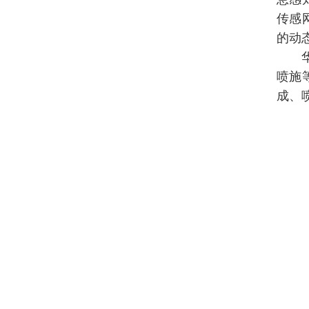
传感
的动
喷施
成、