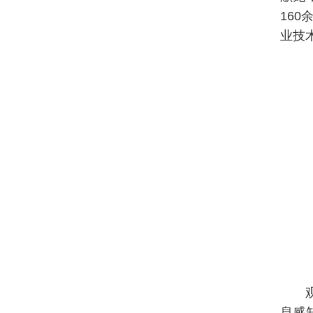
160
业技
息感