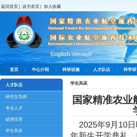
返回首页
|
设为首页
|
加入收藏
English Version
首页
中心介绍
科研设施
人才队伍
科学研
学生风采
人才队伍
研究生导师
国家精准农业
专业人才
硕博培养
2025年9月1
学生风采
年新生开学典礼，