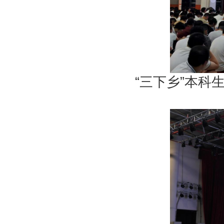
“三下乡”本