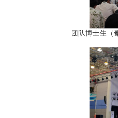
团队博士生（