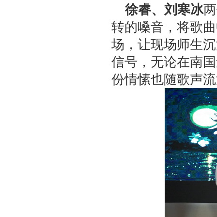
徐睿、刘寒冰
两
转的嗓音，将歌曲
场，让现场师生沉
信号，无论在南国
份情愫也随歌声流