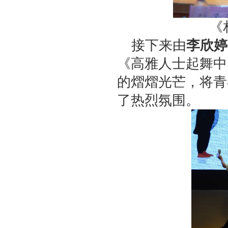
《
接下来由
李欣婷
《高雅人士起舞中
的熠熠光芒，将青
了热烈氛围。